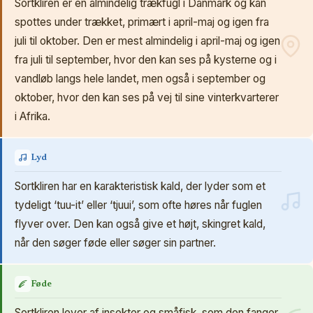
Sortkliren er en almindelig trækfugl i Danmark og kan
spottes under trækket, primært i april-maj og igen fra
juli til oktober. Den er mest almindelig i april-maj og igen
fra juli til september, hvor den kan ses på kysterne og i
vandløb langs hele landet, men også i september og
oktober, hvor den kan ses på vej til sine vinterkvarterer
i Afrika.
Lyd
Sortkliren har en karakteristisk kald, der lyder som et
tydeligt ‘tuu-it’ eller ‘tjuui’, som ofte høres når fuglen
flyver over. Den kan også give et højt, skingret kald,
når den søger føde eller søger sin partner.
Føde
Sortkliren lever af insekter og småfisk, som den fanger