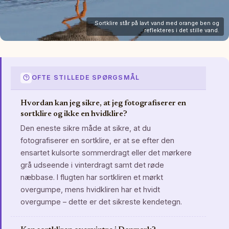
Sortklire står på lavt vand med orange ben og
reflekteres i det stille vand.
OFTE STILLEDE SPØRGSMÅL
Hvordan kan jeg sikre, at jeg fotografiserer en
sortklire og ikke en hvidklire?
Den eneste sikre måde at sikre, at du
fotografiserer en sortklire, er at se efter den
ensartet kulsorte sommerdragt eller det mørkere
grå udseende i vinterdragt samt det røde
næbbase. I flugten har sortkliren et mørkt
overgumpe, mens hvidkliren har et hvidt
overgumpe – dette er det sikreste kendetegn.