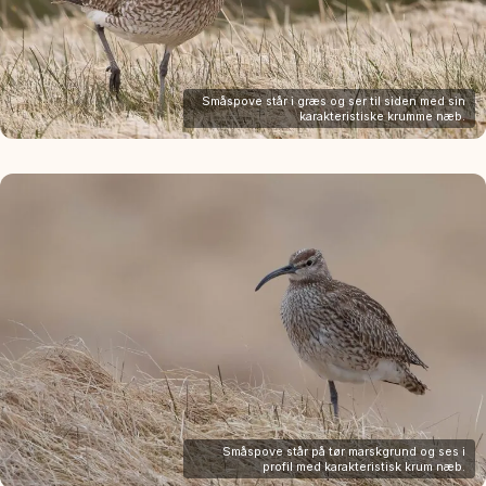
Småspove står i græs og ser til siden med sin
karakteristiske krumme næb.
Småspove står på tør marskgrund og ses i
profil med karakteristisk krum næb.