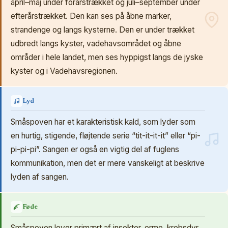
april–maj under forårstrækket og juli–september under
efterårstrækket. Den kan ses på åbne marker,
strandenge og langs kysterne. Den er under trækket
udbredt langs kyster, vadehavsområdet og åbne
områder i hele landet, men ses hyppigst langs de jyske
kyster og i Vadehavsregionen.
Lyd
Småspoven har et karakteristisk kald, som lyder som
en hurtig, stigende, fløjtende serie “tit-it-it-it” eller “pi-
pi-pi-pi”. Sangen er også en vigtig del af fuglens
kommunikation, men det er mere vanskeligt at beskrive
lyden af sangen.
Føde
Småspoven lever primært af insekter, orme, krebsdyr