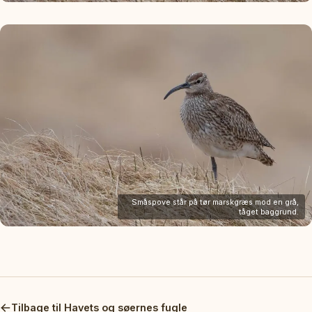
Småspove står på tør marskgræs mod en grå,
tåget baggrund.
Tilbage til Havets og søernes fugle