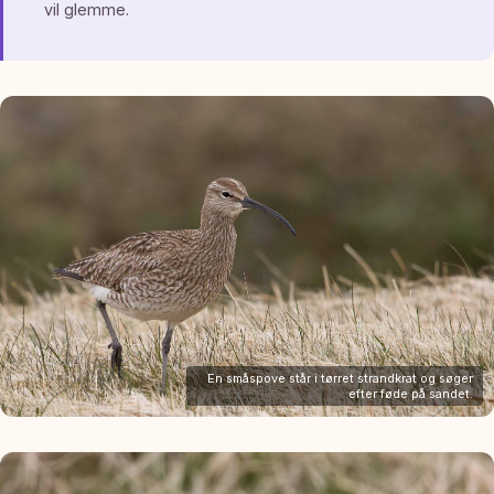
vil glemme.
En småspove står i tørret strandkrat og søger
efter føde på sandet.