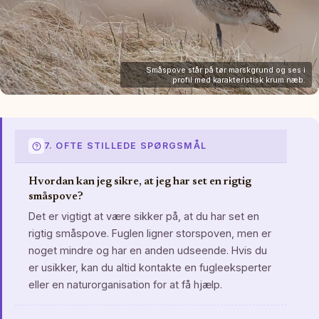
Småspove står på tør marskgrund og ses i
profil med karakteristisk krum næb.
7. OFTE STILLEDE SPØRGSMÅL
Hvordan kan jeg sikre, at jeg har set en rigtig
småspove?
Det er vigtigt at være sikker på, at du har set en
rigtig småspove. Fuglen ligner storspoven, men er
noget mindre og har en anden udseende. Hvis du
er usikker, kan du altid kontakte en fugleeksperter
eller en naturorganisation for at få hjælp.