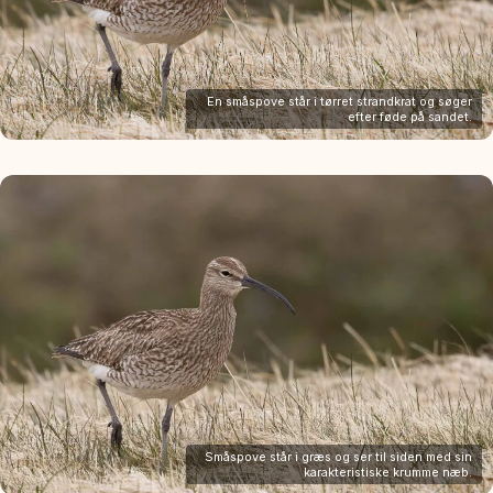
En småspove står i tørret strandkrat og søger
efter føde på sandet.
Småspove står i græs og ser til siden med sin
karakteristiske krumme næb.