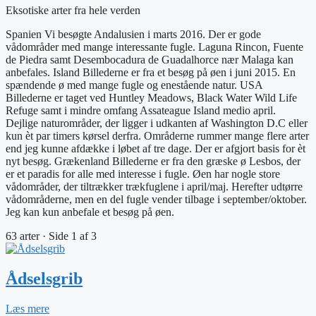
Eksotiske arter fra hele verden
Spanien Vi besøgte Andalusien i marts 2016. Der er gode
vådområder med mange interessante fugle. Laguna Rincon, Fuente
de Piedra samt Desembocadura de Guadalhorce nær Malaga kan
anbefales. Island Billederne er fra et besøg på øen i juni 2015. En
spændende ø med mange fugle og enestående natur. USA
Billederne er taget ved Huntley Meadows, Black Water Wild Life
Refuge samt i mindre omfang Assateague Island medio april.
Dejlige naturområder, der ligger i udkanten af Washington D.C eller
kun èt par timers kørsel derfra. Områderne rummer mange flere arter
end jeg kunne afdække i løbet af tre dage. Der er afgjort basis for èt
nyt besøg. Grækenland Billederne er fra den græske ø Lesbos, der
er et paradis for alle med interesse i fugle. Øen har nogle store
vådområder, der tiltrækker trækfuglene i april/maj. Herefter udtørre
vådområderne, men en del fugle vender tilbage i september/oktober.
Jeg kan kun anbefale et besøg på øen.
63 arter · Side 1 af 3
Ådselsgrib
Læs mere