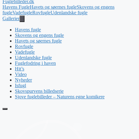
Fuglebilleder.dk
Havens Fugle
Havets og søernes fugle
Skovens og engens
fugle
Vadefugle
Rovfugle
Udenlandske fugle
Gallerier
Havens fugle
Skovens og engens fugle
Havets og søernes fugle
Rovfugle
Vadefugle
Udenlandske fugle
Fuglefodring i haven
Hit’s
Video
Nyheder
Isfugl
Skovspurvens billedserie
Sjove fuglebilleder – Naturens egne komikere