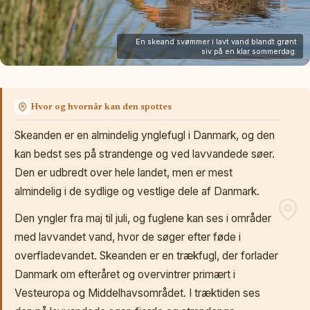
En skeand svømmer i lavt vand blandt grønt
siv på en klar sommerdag.
Hvor og hvornår kan den spottes
Skeanden er en almindelig ynglefugl i Danmark, og den
kan bedst ses på strandenge og ved lavvandede søer.
Den er udbredt over hele landet, men er mest
almindelig i de sydlige og vestlige dele af Danmark.
Den yngler fra maj til juli, og fuglene kan ses i områder
med lavvandet vand, hvor de søger efter føde i
overfladevandet. Skeanden er en trækfugl, der forlader
Danmark om efteråret og overvintrer primært i
Vesteuropa og Middelhavsområdet. I træktiden ses