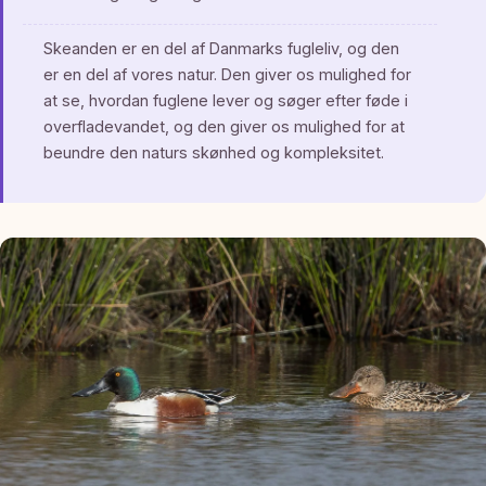
Skeanden er en del af Danmarks fugleliv, og den
er en del af vores natur. Den giver os mulighed for
at se, hvordan fuglene lever og søger efter føde i
overfladevandet, og den giver os mulighed for at
beundre den naturs skønhed og kompleksitet.