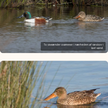
To skeænder svømmer i nærheden af rørskov i
lavt vand.