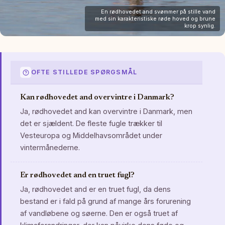
En rødhovedet and svømmer på stille vand
med sin karakteristiske røde hoved og brune
krop synlig.
OFTE STILLEDE SPØRGSMÅL
Kan rødhovedet and overvintre i Danmark?
Ja, rødhovedet and kan overvintre i Danmark, men
det er sjældent. De fleste fugle trækker til
Vesteuropa og Middelhavsområdet under
vintermånederne.
Er rødhovedet and en truet fugl?
Ja, rødhovedet and er en truet fugl, da dens
bestand er i fald på grund af mange års forurening
af vandløbene og søerne. Den er også truet af