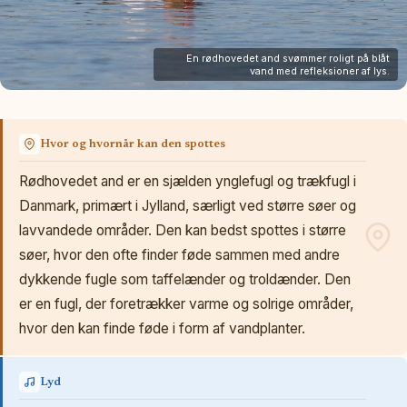
En rødhovedet and svømmer roligt på blåt
vand med refleksioner af lys.
Hvor og hvornår kan den spottes
Rødhovedet and er en sjælden ynglefugl og trækfugl i
Danmark, primært i Jylland, særligt ved større søer og
lavvandede områder. Den kan bedst spottes i større
søer, hvor den ofte finder føde sammen med andre
dykkende fugle som taffelænder og troldænder. Den
er en fugl, der foretrækker varme og solrige områder,
hvor den kan finde føde i form af vandplanter.
Lyd