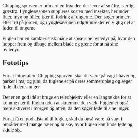
Chipping spurven er primært en frøæder, der lever af småfrø, særligt
græsfrø. I ynglesæsonen suppleres kosten med insekter, herunder
fluer, myg og biller, især til fodring af ungerne. Den søger primært
efter frø på jorden, og i ynglesæsonen udgør insekter en vigtig del af
føden til ungerne.
Fuglen har en karakteristisk måde at spise sine byttedyr på, hvor den
hopper frem og tilbage mellem blade og grene for at nå sine
byttedyr.
Fototips
For at fotografere Chipping spurven, skal du være på vagt i haver og
parker i maj og juni, da fuglene er på deres sommeroplæg og søger
føde til deres unger.
Det er en god idé at bruge en teleobjektiv eller en langrække for at
komme nær til fuglen uden at skræmme den væk. Fuglen er også
mere aktiveret i morgen og aften, da den søger føde til sine unger.
For at få en god afstand til fuglen, skal du også være på vagt i
områder med mange træer og buske, hvor fuglen kan finde føde og
skjule sig.