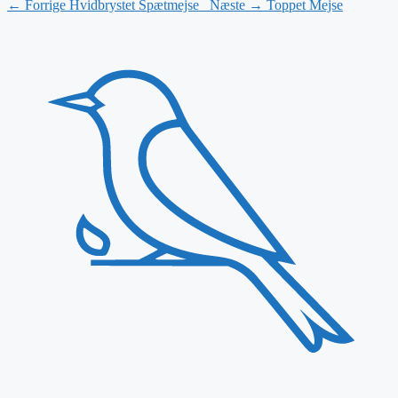
← Forrige
Hvidbrystet Spætmejse
Næste →
Toppet Mejse