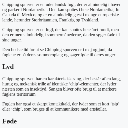
Chipping spurven er en udenlandsk fugl, der er almindelig i haver
og parker i Nordamerika. Den kan spottes i hele Nordamerika, fra
Canada til Mexico, og er en almindelig gæst i mange europæiske
lande, herunder Storbritannien, Frankrig og Tyskland.
Chipping spurven er en fugl, der kan spottes hele året rundt, men
den er mere almindelig i sommermånederne, da den søger føde til
sine unger.
Den bedste tid for at se Chipping spurven er i maj og juni, da
fuglene er på deres sommeroplæg og søger føde til deres unger.
Lyd
Chipping spurven har en karakteristisk sang, der består af en lang,
hurtig og mekanisk trille af identiske ‘chip’-elementer, der lyder
næsten som en insektlyd. Sangen bliver ofte brugt til at markere
fuglens territorium.
Fuglen har også et skarpt kontaktkald, der lyder som et kort ‘tsip’
eller ‘chip’, som bruges til at kommunikere med artsfæller.
Føde