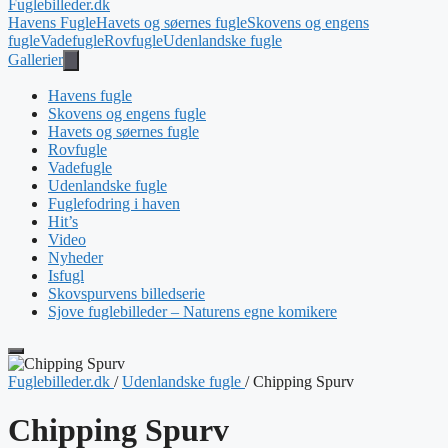
Fuglebilleder.dk
Havens Fugle
Havets og søernes fugle
Skovens og engens
fugle
Vadefugle
Rovfugle
Udenlandske fugle
Gallerier
Havens fugle
Skovens og engens fugle
Havets og søernes fugle
Rovfugle
Vadefugle
Udenlandske fugle
Fuglefodring i haven
Hit’s
Video
Nyheder
Isfugl
Skovspurvens billedserie
Sjove fuglebilleder – Naturens egne komikere
Fuglebilleder.dk
/
Udenlandske fugle
/
Chipping Spurv
Chipping Spurv