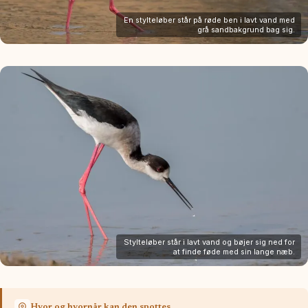
En stylteløber står på røde ben i lavt vand med
grå sandbakgrund bag sig.
Stylteløber står i lavt vand og bøjer sig ned for
at finde føde med sin lange næb.
Hvor og hvornår kan den spottes