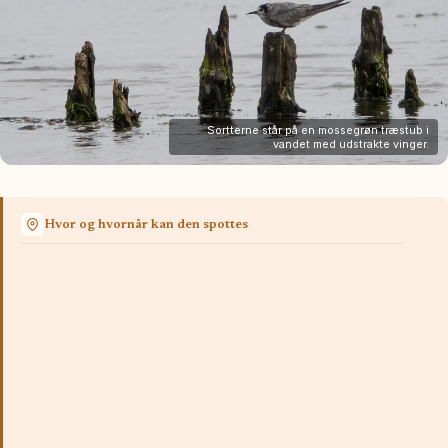
Sortterne står på en mossegrøn træstub i
vandet med udstrakte vinger.
Hvor og hvornår kan den spottes