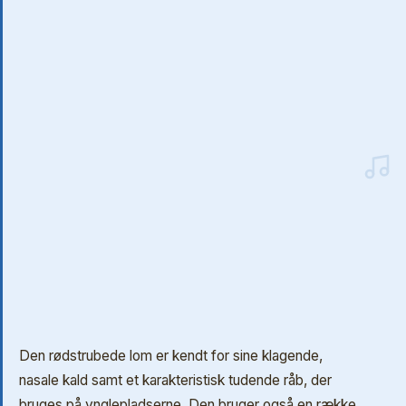
Den rødstrubede lom er kendt for sine klagende,
nasale kald samt et karakteristisk tudende råb, der
bruges på ynglepladserne. Den bruger også en række