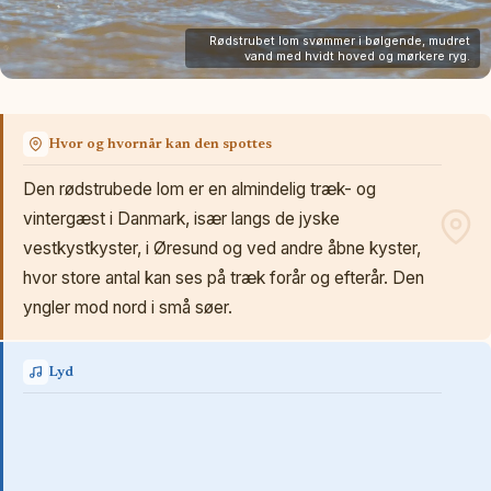
Rødstrubet lom svømmer i bølgende, mudret
vand med hvidt hoved og mørkere ryg.
Hvor og hvornår kan den spottes
Den rødstrubede lom er en almindelig træk- og
vintergæst i Danmark, især langs de jyske
vestkystkyster, i Øresund og ved andre åbne kyster,
hvor store antal kan ses på træk forår og efterår. Den
yngler mod nord i små søer.
Lyd