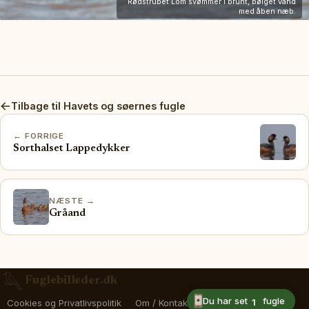
Rødstrubet Lom svømmer i brunt, bølget vand
med åben næb.
Tilbage til Havets og søernes fugle
← FORRIGE
Sorthalset Lappedykker
NÆSTE →
Gråand
Fuglebilleder.dk
Du har set
fugle
1
Cookies og Privatlivspolitik
Om / Kontakt