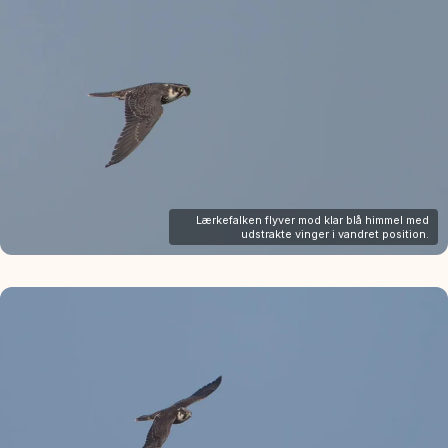
Lærkefalken flyver mod klar blå himmel med
udstrakte vinger i vandret position.