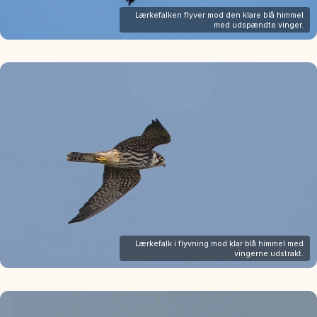
Lærkefalken flyver mod den klare blå himmel
med udspændte vinger.
Lærkefalk i flyvning mod klar blå himmel med
vingerne udstrakt.