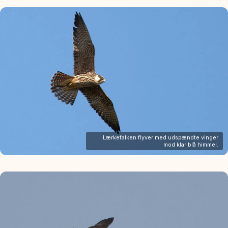
Lærkefalken flyver med udspændte vinger
mod klar blå himmel.