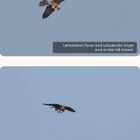
Lærkefalken flyver med udspændte vinger
mod en klar blå himmel.