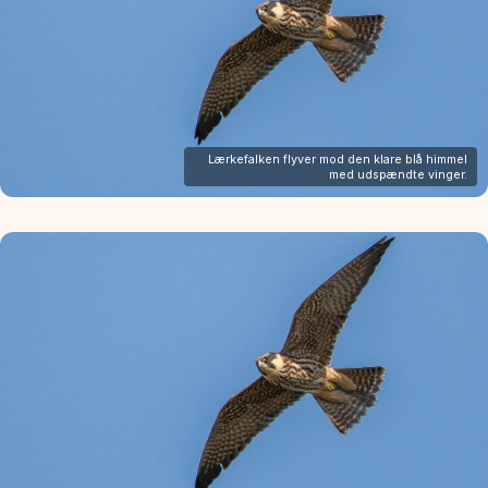
Lærkefalken flyver mod den klare blå himmel
med udspændte vinger.