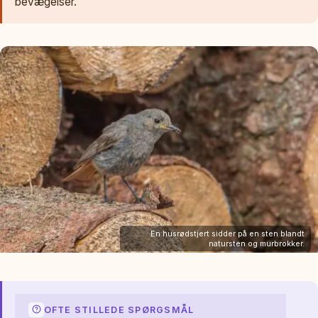
bevægelser.
En husrødstjert sidder på en sten blandt
natursten og murbrokker.
OFTE STILLEDE SPØRGSMÅL