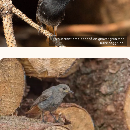
En husrødstjert sidder på en gnavet gren med
mørk baggrund.