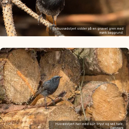
En husrødstjert sidder på en gnavet gren med
mørk baggrund.
Husrødstjert han med sort bryst og rød hale,
Danmark