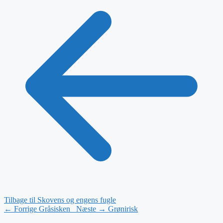
Tilbage til Skovens og engens fugle
← Forrige
Gråsisken
Næste →
Grønirisk