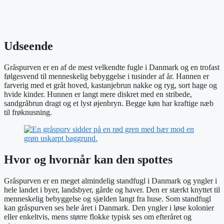
Udseende
Gråspurven er en af de mest velkendte fugle i Danmark og en trofast
følgesvend til menneskelig bebyggelse i tusinder af år. Hannen er
farverig med et gråt hoved, kastanjebrun nakke og ryg, sort hage og
hvide kinder. Hunnen er langt mere diskret med en stribede,
sandgråbrun dragt og et lyst øjenbryn. Begge køn har kraftige næb
til frøknusning.
Hvor og hvornår kan den spottes
Gråspurven er en meget almindelig standfugl i Danmark og yngler i
hele landet i byer, landsbyer, gårde og haver. Den er stærkt knyttet til
menneskelig bebyggelse og sjælden langt fra huse. Som standfugl
kan gråspurven ses hele året i Danmark. Den yngler i løse kolonier
eller enkeltvis, mens større flokke typisk ses om efteråret og