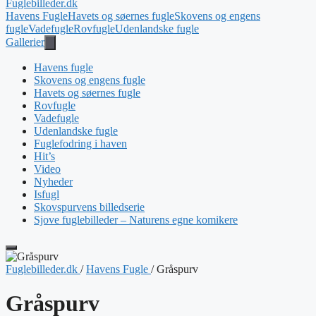
Fuglebilleder.dk
Havens Fugle
Havets og søernes fugle
Skovens og engens
fugle
Vadefugle
Rovfugle
Udenlandske fugle
Gallerier
Havens fugle
Skovens og engens fugle
Havets og søernes fugle
Rovfugle
Vadefugle
Udenlandske fugle
Fuglefodring i haven
Hit’s
Video
Nyheder
Isfugl
Skovspurvens billedserie
Sjove fuglebilleder – Naturens egne komikere
Fuglebilleder.dk
/
Havens Fugle
/
Gråspurv
Gråspurv